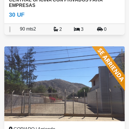
EMPRESAS
30 UF
90 mts2
2
3
0