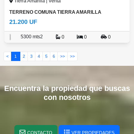
Tierra Amarilla | Venta
TERRENO COMUNA TIERRA AMARILLA
21.200 UF
5300 mts2
0
0
0
<
1
2
3
4
5
6
>>
>>
Encuentra la propiedad que buscas
con nosotros
CONTACTO
VER PROPIEDADES