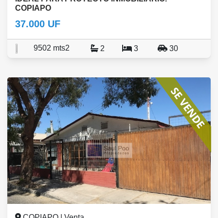
COPIAPO
37.000 UF
9502 mts2
2
3
30
COPIAPO | Venta