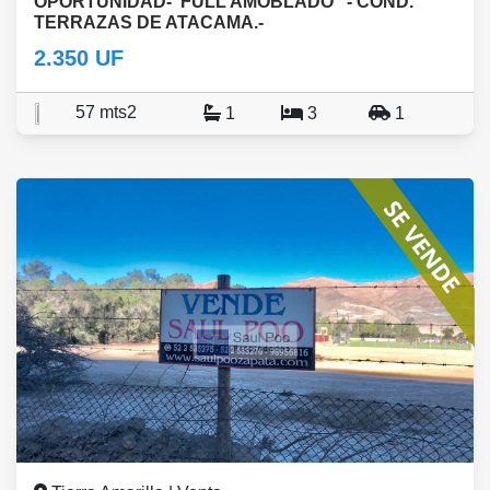
OPORTUNIDAD-"FULL AMOBLADO" - COND.
TERRAZAS DE ATACAMA.-
2.350 UF
57 mts2
1
3
1