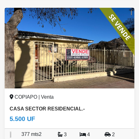
COPIAPO | Venta
CASA SECTOR RESIDENCIAL.-
5.500 UF
377 mts2
3
4
2