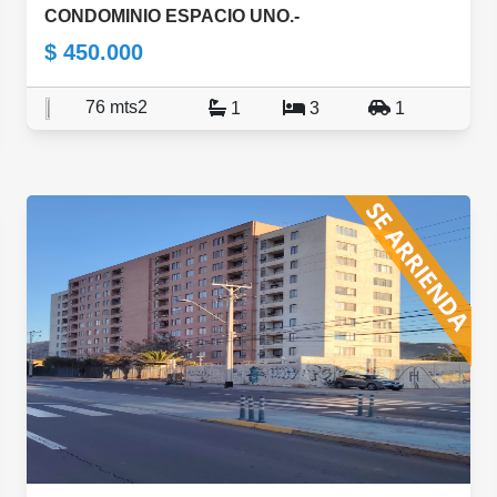
CONDOMINIO ESPACIO UNO.-
$ 450.000
76 mts2
1
3
1