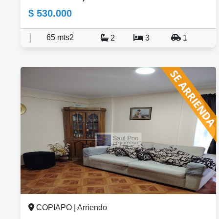
$ 530.000
65 mts2
2
3
1
COPIAPO | Arriendo