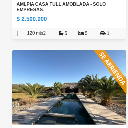
AMLPIA CASA FULL AMOBLADA - SOLO
EMPRESAS.-
$ 2.500.000
120 mts2
5
5
1