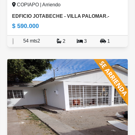
COPIAPO | Arriendo
EDFICIO JOTABECHE - VILLA PALOMAR.-
$ 590.000
54 mts2
2
3
1