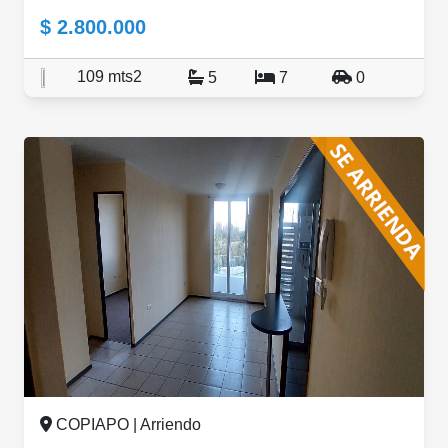
$ 2.800.000
109 mts2
5
7
0
COPIAPO | Arriendo